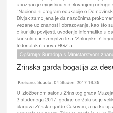
upoznao je ministricu s djelovanjem udruge
"Nacionalni program edukacije o Domovinsko
Divjak zamoljena je da nazočnima prokoment
vezane uz znanost i obrazovanje, kao što su 
o kurikilu povijesti, uvođenje informatike u 
kurikula u inozemstvu te o "Solunskoj čitanc
tridesetak članova HGZ-a.
Opširnije:Suradnja s Ministarstvom znano
Zrinska garda bogatija za des
Kreirano: Subota, 04 Studeni 2017 16:35
U izložbenom salonu Zrinskog grada Muzej
3 studenoga 2017. godine održala se je veli
članova Zrinske garde Čakovec, a na kojoj s
generalskog zbora. Zrinska garda je ovim či