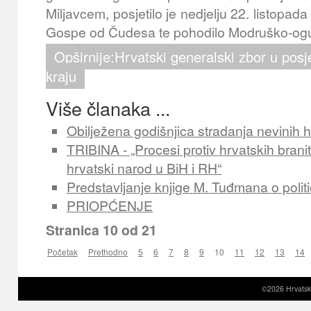
Miljavcem, posjetilo je nedjelju 22. listopad
Gospe od Čudesa te pohodilo Modruško-oguli
Opširnije:Hrvatski generalski zbor u pos
kraju
Više članaka ...
Obilježena godišnjica stradanja nevinih h
TRIBINA - „Procesi protiv hrvatskih branit
hrvatski narod u BiH i RH“
Predstavljanje knjige M. Tuđmana o politič
PRIOPĆENJE
Stranica 10 od 21
Početak
Prethodno
5
6
7
8
9
10
11
12
13
14
©2026 Hrvatski