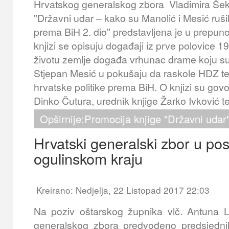
Hrvatskog generalskog zbora Vladimira Šek
"Državni udar – kako su Manolić i Mesić rušil
prema BiH 2. dio" predstavljena je u prepun
knjizi se opisuju događaji iz prve polovice 1
životu zemlje događa vrhunac drame koju su 
Stjepan Mesić u pokušaju da raskole HDZ te s
hrvatske politike prema BiH. O knjizi su govor
Dinko Čutura, urednik knjige Žarko Ivković te
Opširnije:Promocija knjige "Državni udar
Hrvatski generalski zbor u po
ogulinskom kraju
Kreirano: Nedjelja, 22 Listopad 2017 22:03
Na poziv oštarskog župnika vlč. Antuna L
generalskog zbora predvođeno predsjedn