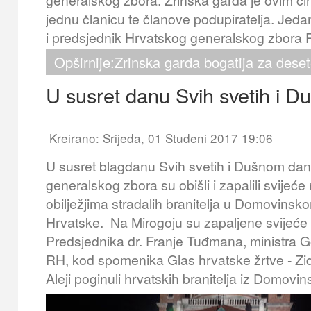
jednu članicu te članove podupiratelja. Jeda
i predsjednik Hrvatskog generalskog zbora 
Opširnije:Zrinska garda bogatija za dese
U susret danu Svih svetih i 
Kreirano: Srijeda, 01 Studeni 2017 19:06
U susret blagdanu Svih svetih i Dušnom dan
generalskog zbora su obišli i zapalili svije
obilježjima stradalih branitelja u Domovinsk
Hrvatske. Na Mirogoju su zapaljene svijeć
Predsjednika dr. Franje Tuđmana, ministra 
RH, kod spomenika Glas hrvatske žrtve - Zid 
Aleji poginuli hrvatskih branitelja iz Domovi